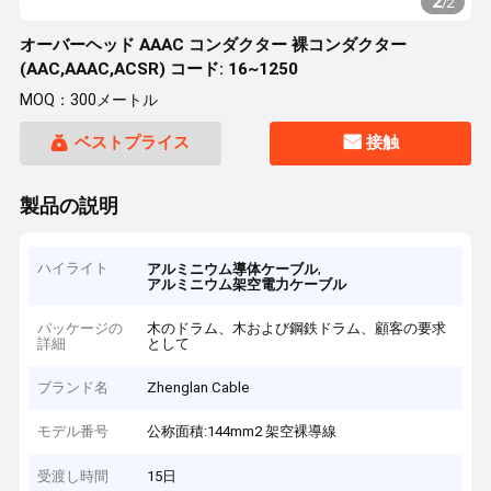
2
/
2
オーバーヘッド AAAC コンダクター 裸コンダクター
(AAC,AAAC,ACSR) コード: 16~1250
MOQ：300メートル
ベストプライス
接触
製品の説明
ハイライト
,
アルミニウム導体ケーブル
アルミニウム架空電力ケーブル
パッケージの
木のドラム、木および鋼鉄ドラム、顧客の要求
詳細
として
ブランド名
Zhenglan Cable
モデル番号
公称面積:144mm2 架空裸導線
受渡し時間
15日