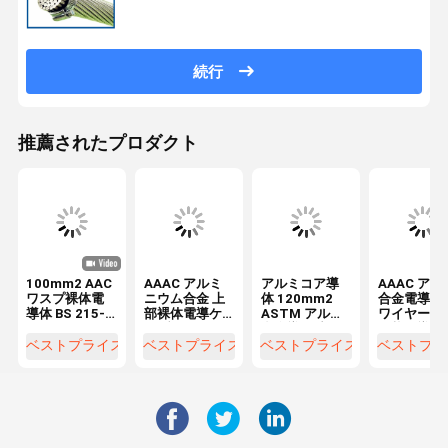
続行
推薦されたプロダクト
100mm2 AAC
AAAC アルミ
アルミコア導
AAAC アル
ワスプ裸体電
ニウム合金 上
体 120mm2
合金電導 62
導体 BS 215-1
部裸体電導ケ
ASTM アルミ
ワイヤー 裸
33kV配電線用
ーブル
合金導体 空気
線状電導 オ
7/4.39mm
120mm2
電源用
バーヘッド
ベストプライス
ベストプライス
ベストプライス
ベストプラ
19/2.84