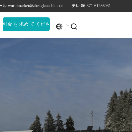
ル worldmarket@zhenglancable.com
テレ 86-371-61286031
引金 を 求め て くださ


い