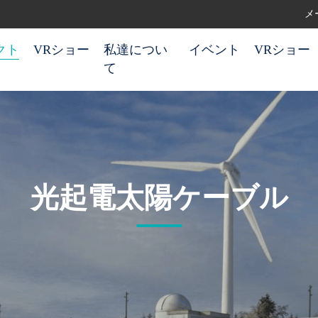
メー
クト
VRショー
私達につい
イベント
VRショー
て
光起電太陽ケーブル