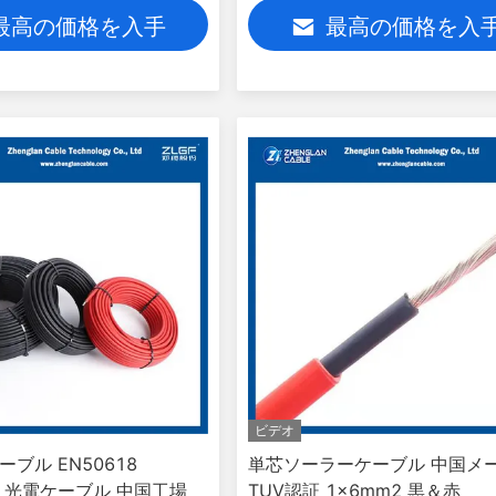
ム用直流ケーブル
最高の価格を入手
最高の価格を入
ビデオ
ーブル EN50618
単芯ソーラーケーブル 中国メ
-K 光電ケーブル 中国工場
TUV認証 1x6mm2 黒＆赤