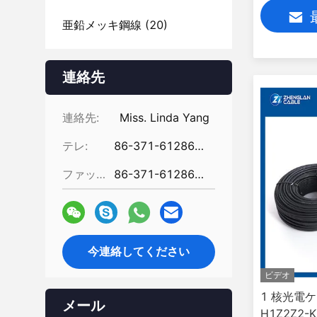
亜鉛メッキ鋼線
(20)
連絡先
連絡先:
Miss. Linda Yang
テレ:
86-371-61286031
ファックス:
86-371-61286032
今連絡してください
ビデオ
1 核光電ケ
メール
H1Z2Z2