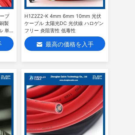
ケーブ
H1Z2Z2-K 4mm 6mm 10mm 光伏
 銅製
ケーブル 太陽光DC 光伏線 ハロゲン
ル 単
フリー 炎阻害性 低毒性
手
最高の価格を入手