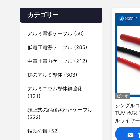
カテゴリー
アルミ電源ケーブル
(50)
低電圧電源ケーブル
(285)
中電圧電力ケーブル
(212)
裸のアルミ導体
(303)
アルミニウム導体鋼強化
(121)
ビデオ
シングルコ
頭上式の絶縁されたケーブル
TUV 承認
(323)
ルワイヤー
太陽光発電
銅製の鋼
(52)