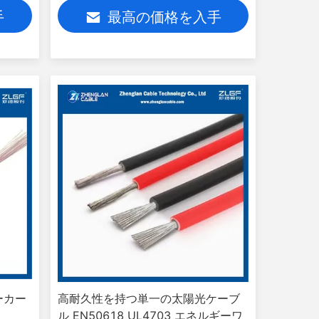
H1Z2Z2-K
手
最高の価格を入手
ーカー
高耐久性を持つ単一の太陽光ケーブ
ル EN50618 UL4703 エネルギーワ