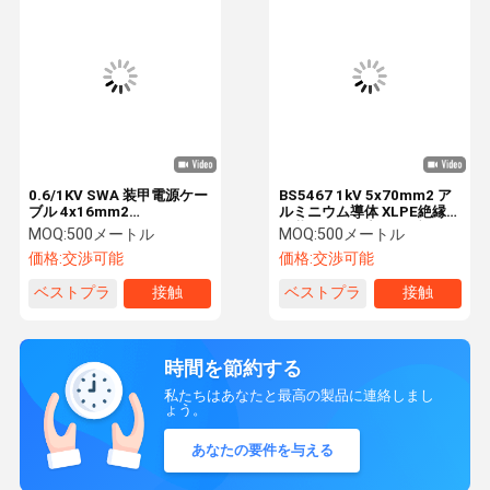
0.6/1KV SWA 装甲電源ケー
BS5467 1kV 5x70mm2 ア
ブル 4x16mm2
ルミニウム導体 XLPE絶縁鋼
cu/pvc/pvc/swa/pvc
線装甲低圧電力ケーブル
MOQ:
500メートル
MOQ:
500メートル
IEC60502-1 PVC 絶縁
価格:
交渉可能
価格:
交渉可能
SWA 装甲銅ケーブル
ベストプラ
接触
ベストプラ
接触
イス
イス
時間を節約する
私たちはあなたと最高の製品に連絡しまし
ょう。
あなたの要件を与える