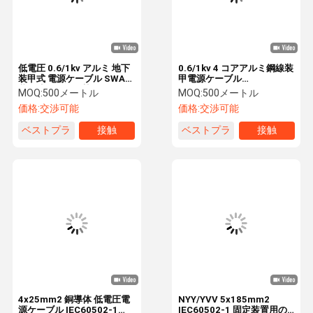
低電圧 0.6/1kv アルミ 地下
0.6/1kv 4 コアアルミ鋼線装
装甲式 電源ケーブル SWA
甲電源ケーブル
装甲式 XLPE 隔熱
AL/XLPE/PVC/SWA/PVC
MOQ:
500メートル
MOQ:
500メートル
4x50mm2 IEC60502-1
4x25mm2 IEC60502-1
価格:
交渉可能
価格:
交渉可能
ベストプラ
接触
ベストプラ
接触
イス
イス
家
プロダクト
VRショー
私達について
4x25mm2 銅導体 低電圧電
NYY/YVV 5x185mm2
源ケーブル IEC60502-1
IEC60502-1 固定装置用の