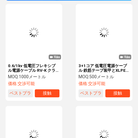
0.6/1kv 低電圧フレキシブ
3+1コア 低電圧電源ケーブ
ル電源ケーブル RV-K クラ
ル 鉄筋テープ装甲とXLPE保
ス 5 CU/XLPE/PVC
温用地下設置用
MOQ:
1000メートル
MOQ:
500メートル
1x70sqmm IEC60502-1
3x150+70mm2
価格:
交渉可能
価格:
交渉可能
ベストプラ
接触
ベストプラ
接触
イス
イス