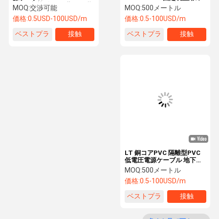
XLPE 断熱型 PVC 蓋付き 装
低電圧電源ケーブル
MOQ:
交渉可能
MOQ:
500メートル
甲なし
価格:
0.5USD-100USD/m
価格:
0.5-100USD/m
工場旅行
品質管理
私達に連絡し
ニュース
ベストプラ
接触
ベストプラ
接触
なさい
イス
イス
場合
VR Show
アルミ電源ケーブル
低電圧電源ケーブル
LT 銅コアPVC 隔離型PVC
低電圧電源ケーブル 地下ケ
ーブル 4x70mm2
MOQ:
500メートル
中電圧電力ケーブル
IEC60502-1
価格:
0.5-100USD/m
裸のアルミ導体
ベストプラ
接触
イス
アルミニウム導体鋼強化