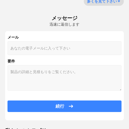
多くを見て下さい
頭上式の絶縁されたケーブル
メッセージ
銅製の鋼
迅速に返信します
光起電太陽ケーブル
メール
xlpeはケーブルを絶縁した
PVC絶縁ケーブル
要件
低煙無ハロゲンケーブル
装甲電源ケーブル
耐火ケーブル
建築用ワイヤーとケーブル
続行
ツインおよびアースケーブル
電気制御ケーブル