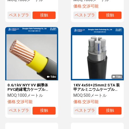
IEC60502-1
価格:
交渉可能
ベストプラ
接触
ベストプラ
接触
イス
イス
0.6/1kV NYY VV 銅導体
1KV 4x50+25mm2 STA 装
PVC絶縁電力ケーブル
甲アルミニウムケーブル
CU/PVC/PVC 1x185mm2
XLPE 絶縁 PVC シース
MOQ:
1000メートル
MOQ:
500メートル
IEC60502-1
IEC60502-1
価格:
交渉可能
価格:
交渉可能
ベストプラ
接触
ベストプラ
接触
イス
イス