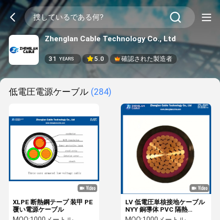
Zhenglan Cable Technology Co., Ltd
31
5.0
確認された製造者
YEARS
低電圧電源ケーブル
(284)
XLPE 断熱鋼テープ 装甲 PE
LV 低電圧単核接地ケーブル
覆い電源ケーブル
NYY 銅導体 PVC 隔熱
CU/PVC/PVC 1x120mm2
MOQ:
1000メートル
MOQ:
1000メートル