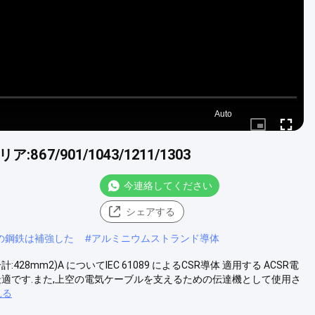
Auto
Picture-
Fullscr
in-
Picture
7/901/1043/1211/1303
今連絡してください
シェアする
ーの鋼鉄は補強した
#
アルミニウムストランド導体
計:428mm2)A についてIEC 61089 によるCSR導体 適用する ACSR電
最適です.また,上空の電気ケーブルを支えるための伝達機として使用さ
見る