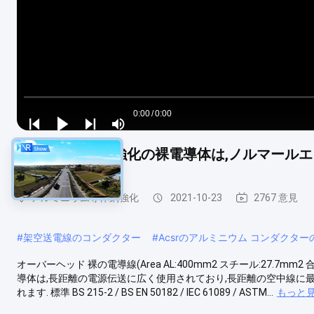
Loaded
:
0%
0:00
/
0:00
Play
Play
Play
Mute
Current
Duration
next
next
上部ACSR 鋼筋強化の裸電導体は,ノルマールエリア:86
Time
アルミニウム導体鋼強化
2021-10-23
2767 意見
#
架空送電線のコンダクター
#
Acsrのアルミニウム コンダクタ
オーバーヘッド 裸の電導線(Area AL:400mm2 スチール:27.7mm2 合
導体は,長距離の電源伝送に広く使用されており,長距離の空中線に
れます. 標準 BS 215-2 / BS EN 50182 / IEC 61089 / ASTM...
もっと