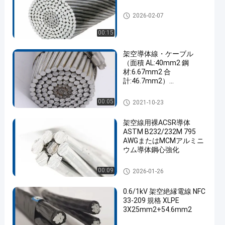
アルミニウム導体鋼強化
2026-02-07
00:15
架空導体線・ケーブル
（面積 AL:40mm2 鋼
材:6.67mm2 合
計:46.7mm2）
een
（AAC,AAAC,ACSR）
アルミニウム導体鋼強化
00:05
2021-10-23
架空線用裸ACSR導体
ASTM B232/232M 795
AWGまたはMCMアルミニ
ウム導体鋼心強化
アルミニウム導体鋼強化
00:09
2026-01-26
0.6/1kV 架空絶縁電線 NFC
33-209 規格 XLPE
3X25mm2+54.6mm2