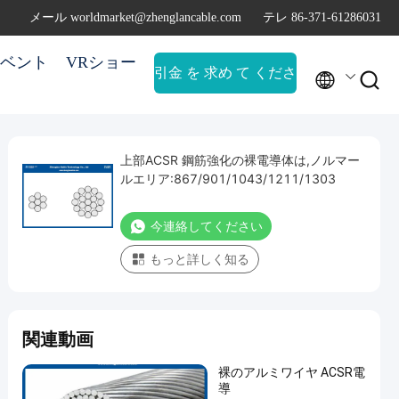
メール worldmarket@zhenglancable.com
テレ 86-371-61286031
ベント
VRショー
引金 を 求め て くださ


い
上部ACSR 鋼筋強化の裸電導体は,ノルマー
ルエリア:867/901/1043/1211/1303
今連絡してください
もっと詳しく知る
関連動画
裸のアルミワイヤ ACSR電
導