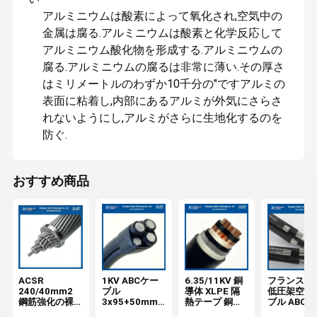
アルミニウムは酸素によって氧化され,空気中の
金属は腐る.アルミニウムは酸素と化学反応して
アルミニウム酸化物を形成する.アルミニウムの
腐る.アルミニウムの腐るは非常に薄い.その厚さ
はミリメートルのわずか10千分の"ですアルミの
表面に粘着し,内部にあるアルミが外気にさらさ
れないようにし,アルミがさらに生地化するのを
防ぐ.
おすすめ商品
ACSR
1KV ABCケー
6.35/11KV 銅
フランス規
240/40mm2
ブル
導体 XLPE 隔
低圧架空ケ
鋼筋強化の裸
3x95+50mm2
熱テープ 銅シ
ブル ABC
アルミ導体
アルミコア
ールド 鋼鉄ワ
3x50+54.