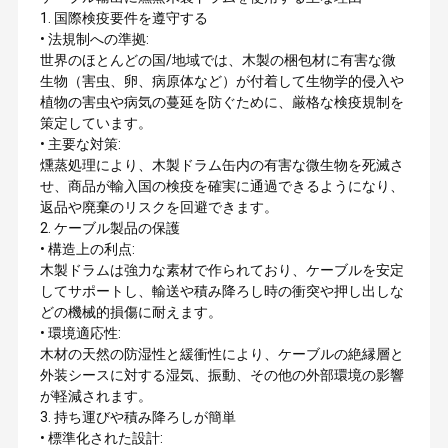
1. 国際検疫要件を遵守する
• 法規制への準拠:
世界のほとんどの国/地域では、木製の梱包材に有害な微
生物（害虫、卵、病原体など）が付着して生物学的侵入や
植物の害虫や病気の蔓延を防ぐために、厳格な検疫規制を
策定しています。
• 主要な対策:
燻蒸処理により、木製ドラム缶内の有害な微生物を死滅さ
せ、商品が輸入国の検疫を確実に通過できるようになり、
返品や廃棄のリスクを回避できます。
2. ケーブル製品の保護
• 構造上の利点:
木製ドラムは強力な素材で作られており、ケーブルを安定
してサポートし、輸送や積み降ろし時の衝突や押し出しな
どの機械的損傷に耐えます。
• 環境適応性:
木材の天然の防湿性と緩衝性により、ケーブルの絶縁層と
外装シースに対する湿気、振動、その他の外部環境の影響
が軽減されます。
3. 持ち運びや積み降ろしが簡単
• 標準化された設計: