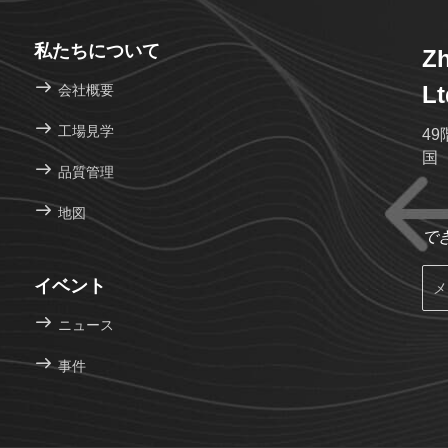
私たちについて
Zh
Lt
会社概要
工場見学
49
国
品質管理
地図
で
イベント
ニュース
事件