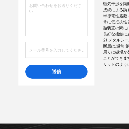
磁気干渉を隔
接続による誘
半導電性遮蔽
常に低抵抗性
熱装置の間に
良好な接触に
2) メタル
断層は,通常
周りに磁場が
ことができま
リッドのよう
送信