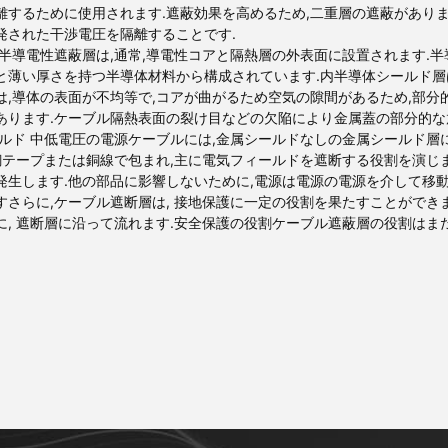
離するために使用されます.遮蔽効果を高めるため,二重層の遮蔽がありま
発された干渉電圧を隔離することです.
 半導電性遮蔽層は,通常,導電性コアと隔熱層の外表面に設置されます.
と薄い厚さを持つ半導体材料から構成されています.内半導体シールド層
は,導体の表面が不均等で,コアが曲がるため空気の隙間があるため,部分
あります.ケーブル隔熱表面の裂け目などの欠陥により金属蓋の部分的な
シールド 中低電圧の電源ケーブルには,金属シールドなしの金属シールド層
,銅テープまたは銅線で包まれ,主に電気フィールドを遮断する役割を演じ
発生します.他の部品に影響しないために,電源は電源の電源を介して移動
すさらに,ケーブル遮断層は, 接地保護に一定の役割を果たすことができま
に, 遮断層に沿って流れます.安全保護の役割ケーブル遮蔽層の役割はま