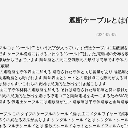
遮断ケーブルとは
2024-09-09
ブルには "シールド" という文字が入っています伝送ケーブルに遮蔽
です.ケーブル構造におけるいわゆる"シールド"は,また,電磁場の分布を
線糸からできています.隔熱層との間に空気隙間の形成は簡単です導体の
遮蔽層
材料の遮断層を導体表面に加える.遮断された導体と同じ容量があり,隔熱
側遮断層とも呼ばれます.隔熱表面とシートとの接触点にも隙間がある可
は裂けやすいこれらの要因は局所的な放出を引き起こします.
の表面に半導体材料の遮蔽層を加える.それは遮断された隔熱層と良い接触が
の間の局所的な放出を避ける導電コアと隔熱電場を均一にするため6kV
有する.低電圧ケーブルには遮蔽層がない.遮蔽層は半導体遮蔽と金属遮蔽
ドケーブル このタイプのケーブルのシールド層は,主にメタルワイヤーで
多くの異なる方法があります.シングル・シールドとは シングル・シー
きる.マルチシールドとは,複数のシールドネットとシールドフィルムが