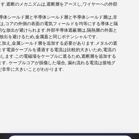
す.遮断のメカニズムは,遮断層をアースし,ワイヤーへの外部
半導体シールド層と半導体シールド層と半導体シールド層は,非
は,コアの外側の表面の電気フィールドを均等にする導体と隔
的な放出が避けられます.外部半導体遮蔽層は,隔熱層の外面と
放出を避けるため,金属蓋と同じポテンシャルです.
に加え,金属シールド層を追加する必要があります.メタルの遮
ます電源ケーブルを通過する電流は比較的大きいため,電流の
します.この電磁場をケーブルに遮るため,遮断層を追加する
す. ケーブルコアが損傷した場合, 漏れ流れる電流は接地グ
だ非常に大きいことがわかります.