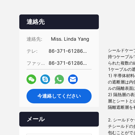
連絡先
連絡先:
Miss. Linda Yang
シールドケー
テレ:
86-371-61286031
持つケーブル
ファックス:
86-371-61286032
られた複数の
1ケーブルの
1) 半導体
の遮断層は内
ルの隔離表面
2) 隔熱層
今連絡してください
層とシートと
隔離遮断層を
メール
2. シール
チシールドの
包むことがで