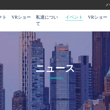
メー
クト
VRショー
私達につい
イベント
VRショー
て
ニュース