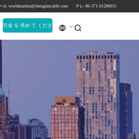
ル worldmarket@zhenglancable.com
テレ 86-371-61286031
引金 を 求め て くださ


い