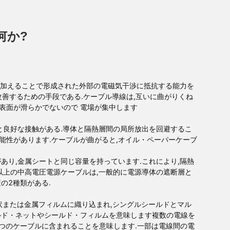
何か?
層を加えることで形成された外部の電磁気干渉に抵抗する能力を
改善するための手段である.ケーブル導線は,互いに曲がりくね
表面が滑らかでないので 電場が集中します
層と良好な接触がある.導体と隔熱層間の局所放出を回避するこ
能性があります.ケーブルが曲がると,オイル・ペーパーケーブ
あり,金属シートと同じ容量を持っています.これにより,隔熱
以上の中高電圧電源ケーブルは,一般的に電源導体の遮断層と
の2種類がある.
網状または金属フィルムに織り込まれ,シングルシールドとマル
ルド・ネットやシールド・フィルムを意味します複数の電線を
1つのケーブルに含まれることを意味します.一部は電線間の電