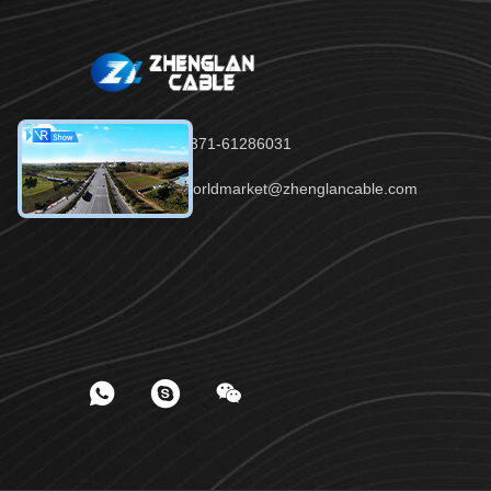
テレ：86-371-61286031
メール：worldmarket@zhenglancable.com