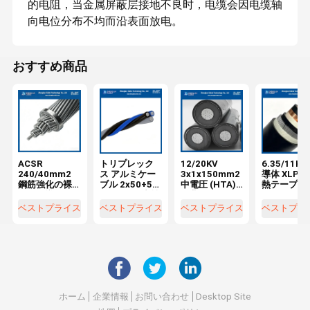
的电阻，当金属屏蔽层接地不良时，电缆会因电缆轴
向电位分布不均而沿表面放电。
おすすめ商品
ACSR
トリプレック
12/20KV
6.35/11KV
240/40mm2
ス アルミケー
3x1x150mm2
導体 XLPE 
鋼筋強化の裸
ブル 2x50+50
中電圧 (HTA)
熱テープ 銅
アルミ導体
mm2 絶縁中性
扭曲アルミケ
ールド 鋼鉄
(26/3.45+7/2.
AAC/XLPE+A
ーブル NFC
イヤ 装甲型
ベストプライス
ベストプライス
ベストプライス
ベストプラ
68) DIN48204
AC/XLPE
33-226 地下使
PVC 蓋 MV
0.6/1kv アルミ
用
源ケーブル
導体 XLPE絶縁
3x300mm
NBR 8182
ホーム
企業情報
お問い合わせ
Desktop Site