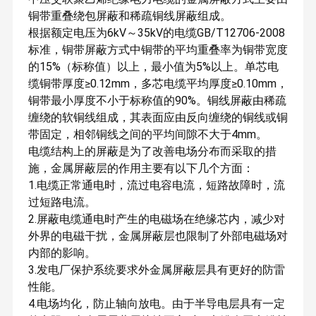
铜带重叠绕包屏蔽和稀疏铜线屏蔽组成。
根据额定电压为6kV～35kV的电缆GB/T12706-2008
标准，铜带屏蔽方式中铜带的平均重叠率为铜带宽度
的15%（标称值）以上，最小值为5%以上。单芯电
缆铜带厚度≥0.12mm，多芯电缆平均厚度≥0.10mm，
铜带最小厚度不小于标称值的90%。铜线屏蔽由稀疏
缠绕的软铜线组成，其表面应由反向缠绕的铜线或铜
带固定，相邻铜线之间的平均间隙不大于4mm。
电缆结构上的屏蔽是为了改善电场分布而采取的措
施，金属屏蔽层的作用主要有以下几个方面：
1.电缆正常通电时，流过电容电流，短路故障时，流
过短路电流。
2.屏蔽电缆通电时产生的电磁场在绝缘芯内，减少对
外界的电磁干扰，金属屏蔽层也限制了外部电磁场对
内部的影响。
3.发电厂保护系统要求外金属屏蔽层具有更好的防雷
性能。
4.电场均化，防止轴向放电。由于半导电层具有一定