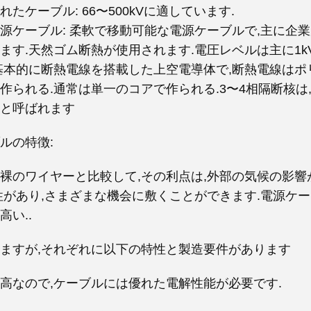
たケーブル: 66〜500kVに適しています.
源ケーブル: 柔軟で移動可能な電源ケーブルで,主に企
ます.天然ゴム断熱が使用されます.電圧レベルは主に1kV
基本的に断熱電線を搭載した上空電導体で,断熱電線は
作られる.通常は単一のコアで作られる.3〜4相隔断核は
と呼ばれます
ルの特徴:
裸のワイヤーと比較して,その利点は,外部の気候の影響が
性があり,さまざまな機会に敷くことができます.電源ケ
高い..
ますが,それぞれに以下の特性と製造要件があります
高なので,ケーブルには優れた電解性能が必要です.