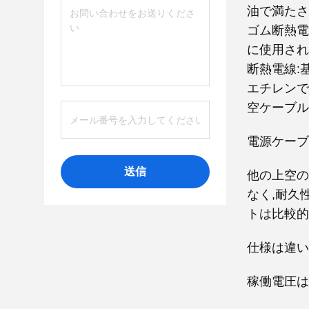
油で満たされ
ゴム断熱電
に使用され
断熱電線:
エチレンで
空ケーブル
電源ケーブ
送信
他の上空の
なく,耐久
トは比較的
仕様は違い
稼働電圧は