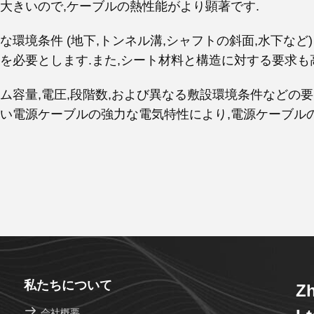
大きいので,ケーブルの熱性能がより顕著です.
な環境条件 (地下,トンネル溝,シャフトの斜面,水下など
を必要とします.また,シート材料と構造に対する要求も高
ム容量,電圧,段階数,および異なる敷設環境条件などの
い電源ケーブルの強力な電気特性により,電源ケーブル
私たちについて
Zh
会社概要