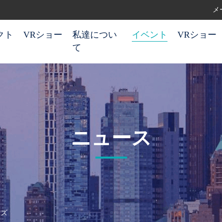
メー
クト
VRショー
私達につい
イベント
VRショー
て
ニュース
ーズ