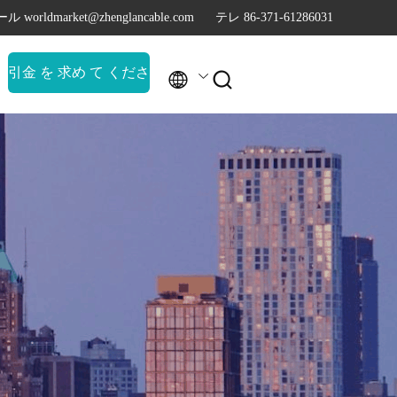
ル worldmarket@zhenglancable.com
テレ 86-371-61286031
引金 を 求め て くださ


い