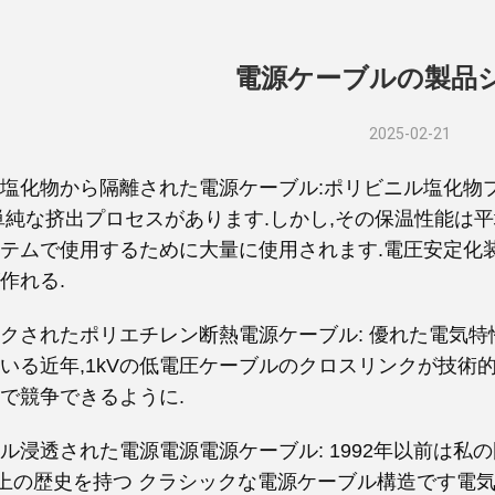
電源ケーブルの製品
2025-02-21
塩化物から隔離された電源ケーブル:ポリビニル塩化物
単純な挤出プロセスがあります.しかし,その保温性能は平
テムで使用するために大量に使用されます.電圧安定化装
作れる.
クされたポリエチレン断熱電源ケーブル: 優れた電気特
いる近年,1kVの低電圧ケーブルのクロスリンクが技術
で競争できるように.
ル浸透された電源電源電源ケーブル: 1992年以前は私
以上の歴史を持つ クラシックな電源ケーブル構造です電気