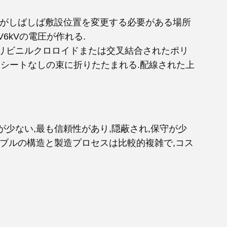
業がしばしば敷設位置を変更する必要がある場所
6kVの電圧が作れる.
ポリビニルクロロイドまたは交叉結合されたポリ
,シートなしの束に折りたたまれる.配線された上
少ない,最も信頼性があり,隠蔽され,保守が少
ーブルの構造と製造プロセスは比較的複雑で,コス