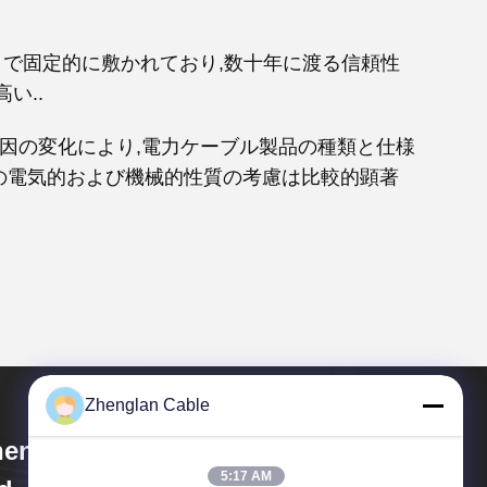
) で固定的に敷かれており,数十年に渡る信頼性
い..
要因の変化により,電力ケーブル製品の種類と仕様
の電気的および機械的性質の考慮は比較的顕著
Zhenglan Cable
englan Cable Technology Co.,
5:17 AM