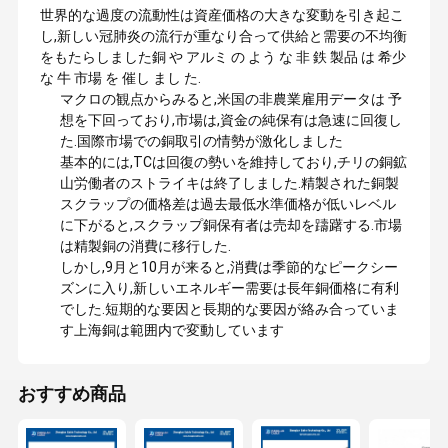
世界的な過度の流動性は資産価格の大きな変動を引き起こ
し,新しい冠肺炎の流行が重なり合って供給と需要の不均衡
をもたらしました銅 や アルミ の よう な 非 鉄 製品 は 希少
な 牛 市場 を 催し まし た.
マクロの観点からみると,米国の非農業雇用データは 予
想を下回っており,市場は,資金の純保有は急速に回復し
た.国際市場での銅取引の情勢が激化しました
基本的には,TCは回復の勢いを維持しており,チリの銅鉱
山労働者のストライキは終了しました.精製された銅製
スクラップの価格差は過去最低水準価格が低いレベル
に下がると,スクラップ銅保有者は売却を躊躇する.市場
は精製銅の消費に移行した.
しかし,9月と10月が来ると,消費は季節的なピークシー
ズンに入り,新しいエネルギー需要は長年銅価格に有利
でした.短期的な要因と長期的な要因が絡み合っていま
す上海銅は範囲内で変動しています
おすすめ商品