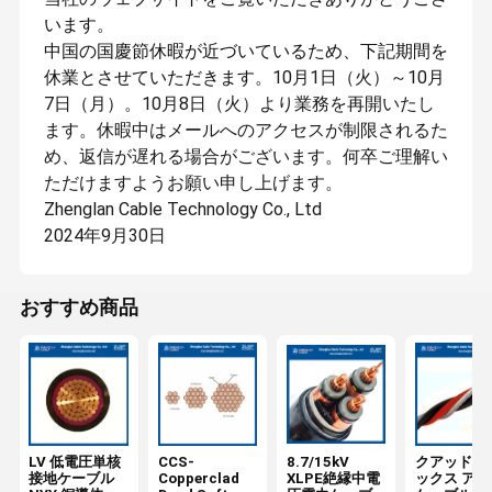
います。
中国の国慶節休暇が近づいているため、下記期間を
休業とさせていただきます。
10月1日（火）～10月
7日（月）。10月8日（火）より業務を再開いたし
ます。休暇中はメールへのアクセスが制限されるた
め、返信が遅れる場合がございます。何卒ご理解い
ただけますようお願い申し上げます。
Zhenglan Cable Technology Co., Ltd
2024年9月30日
おすすめ商品
LV 低電圧単核
CCS-
8.7/15kV
クアッドプ
接地ケーブル
Copperclad
XLPE絶縁中電
ックス アル